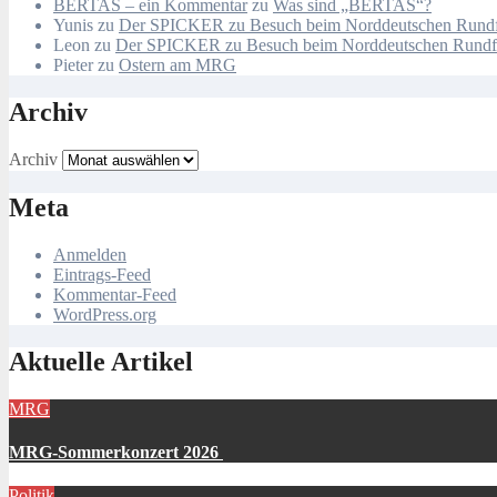
BERTAS – ein Kommentar
zu
Was sind „BERTAS“?
Yunis
zu
Der SPICKER zu Besuch beim Norddeutschen Rund
Leon
zu
Der SPICKER zu Besuch beim Norddeutschen Rund
Pieter
zu
Ostern am MRG
Archiv
Archiv
Meta
Anmelden
Eintrags-Feed
Kommentar-Feed
WordPress.org
Aktuelle Artikel
MRG
MRG-Sommerkonzert 2026
Politik