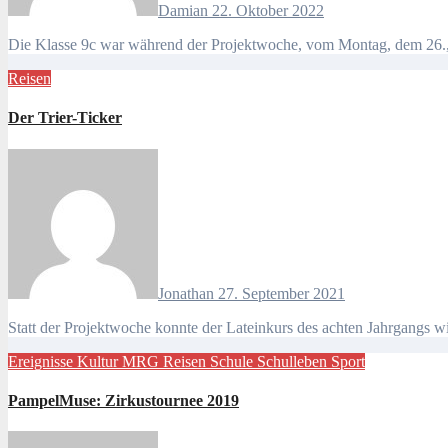
Damian
22. Oktober 2022
Die Klasse 9c war während der Projektwoche, vom Montag, dem 26.,
Reisen
Der Trier-Ticker
Jonathan
27. September 2021
Statt der Projektwoche konnte der Lateinkurs des achten Jahrgangs w
Ereignisse
Kultur
MRG
Reisen
Schule
Schulleben
Sport
PampelMuse: Zirkustournee 2019