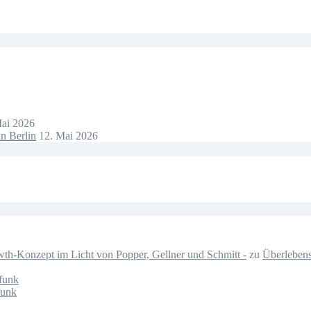
Mai 2026
n Berlin
12. Mai 2026
-Konzept im Licht von Popper, Gellner und Schmitt -
zu
Überlebens
funk
funk