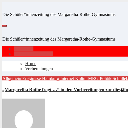
Zum
Inhalt
Die Schüler*innenzeitung des Margaretha-Rothe-Gymnasiums
springen
Die Schüler*innenzeitung des Margaretha-Rothe-Gymnasiums
Impressum
Datenschutzerklärung
Home
Vorbereitungen
Allgemein
Ereignisse
Hamburg
Internet
Kultur
MRG
Politik
Schulle
„Margaretha Rothe fragt …“ in den Vorbereitungen zur diesjäh