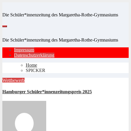
Zum
Inhalt
Die Schüler*innenzeitung des Margaretha-Rothe-Gymnasiums
springen
Die Schüler*innenzeitung des Margaretha-Rothe-Gymnasiums
Impressum
Datenschutzerklärung
Home
SPICKER
Wettbewerb
Hamburger Schüler*innenzeitungspreis 2025