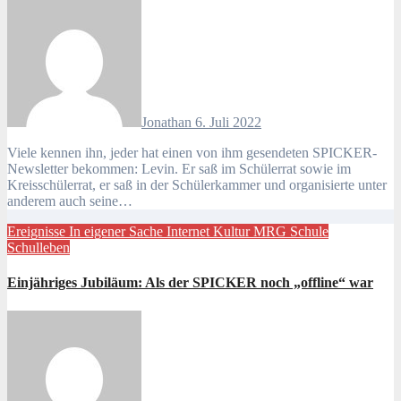
Jonathan
6. Juli 2022
Viele kennen ihn, jeder hat einen von ihm gesendeten SPICKER-
Newsletter bekommen: Levin. Er saß im Schülerrat sowie im
Kreisschülerrat, er saß in der Schülerkammer und organisierte unter
anderem auch seine…
Ereignisse
In eigener Sache
Internet
Kultur
MRG
Schule
Schulleben
Einjähriges Jubiläum: Als der SPICKER noch „offline“ war