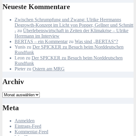
Neueste Kommentare
Zwischen Schrumpfung und Zwang: Ulrike Herrmanns
Degrowth-Konzept im Licht von Popper, Gellner und Schmitt
-
zu
Überlebenswirtschaft in Zeiten der Klimakrise – Ulrike
Herrmann im Interview
BERTAS – ein Kommentar
zu
Was sind „BERTAS“?
Yunis
zu
Der SPICKER zu Besuch beim Norddeutschen
Rundfunk
Leon
zu
Der SPICKER zu Besuch beim Norddeutschen
Rundfunk
Pieter
zu
Ostern am MRG
Archiv
Archiv
Meta
Anmelden
Eintrags-Feed
Kommentar-Feed