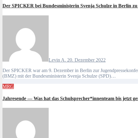
Der SPICKER bei Bundesministerin Svenja Schulze in Berlin z
Levin A.
20. Dezember 2022
Der SPICKER war am 9. Dezember in Berlin zur Jugendpressekonferenz des Jugendmedienzentrums Deutschland eingeladen. Diese fand im Ministerium für wirtschaftliche Zusammenarbeit und Entwicklung
(BMZ) mit der Bundesministerin Svenja Schulze (SPD)…
MRG
Jahresende — Was hat das Schulsprecher*innenteam bis jetzt g