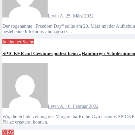
Levin A.
25. März 2022
Der sogenannte „Freedom Day“ sollte am 20. März mit der Aufhebung fast aller bestehenden Corona–Regeln stattfinden. Dieser „Freedom Day“ sollte am letzten Ferientag sein und bedeutet, dass das
bestehende Infektionsschutzgesetz…
In eigener Sache
SPICKER auf Gewinnerpodest beim „Hamburger Schüler:innenz
Levin A.
16. Februar 2022
Wir, die Schülerzeitung des Margaretha-Rothe-Gymnasiums SPICKER, haben das vierte Jahr in Folge am jährlichen und hamburgweiten Schülerzeitungswettbewerb teilgenommen und einen der drei ersten
Plätze ergattern können.
MRG