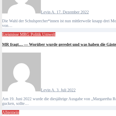
Levin A.
17. Dezember 2022
Die Wahl der Schulsprecher*innen ist nun mittlerweile knapp drei Monate her. “Michel und die furiosen Fünf” gewannen am 21. September 2022 nach Auszählung aller Stimmen mit einer absoluten Mehrheit
von…
Ereignisse
MRG
Politik
Umwelt
MR fragt… — Worüber wurde geredet und was haben die Gäste
Levin A.
3. Juli 2022
Am 19. Juni 2022 wurde die diesjährige Ausgabe von „Margaretha Rothe fragt…” um 20:15 Uhr auf dem Hamburger Bürger*innensender TIDE ausgestrahlt. Die ganze Ausstrahlung kann man auf YouTube
gucken, sollte…
Allgemein