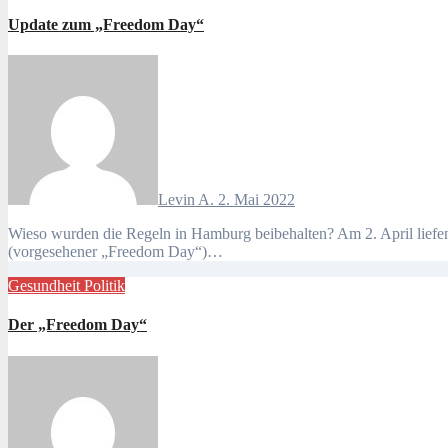
Update zum „Freedom Day“
Levin A.
2. Mai 2022
Wieso wurden die Regeln in Hamburg beibehalten? Am 2. April liefen die Übergangsregelungen in allen Bundesländern aus, danach sollten die verlängerten Regelungen wie eigentlich zum 20. März
(vorgesehener „Freedom Day“)…
Gesundheit
Politik
Der „Freedom Day“