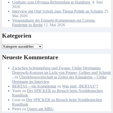
Umfrage zum Olympia-Referendum in Hamburg
4. Juni
2026
Interview mit Olaf Scholz zum Thema Politik an Schulen
25.
Mai 2026
Veranstaltung der Enquete-Kommission zur Corona-
Pandemie in Berlin
12. Mai 2026
Kategorien
Kategorien
Neueste Kommentare
Zwischen Schrumpfung und Zwang: Ulrike Herrmanns
Degrowth-Konzept im Licht von Popper, Gellner und Schmitt
-
zu
Überlebenswirtschaft in Zeiten der Klimakrise – Ulrike
Herrmann im Interview
BERTAS – ein Kommentar
zu
Was sind „BERTAS“?
Yunis
zu
Der SPICKER zu Besuch beim Norddeutschen
Rundfunk
Leon
zu
Der SPICKER zu Besuch beim Norddeutschen
Rundfunk
Pieter
zu
Ostern am MRG