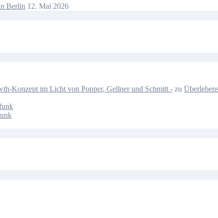
n Berlin
12. Mai 2026
-Konzept im Licht von Popper, Gellner und Schmitt -
zu
Überlebens
funk
funk