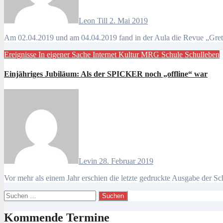
Leon Till
2. Mai 2019
Am 02.04.2019 und am 04.04.2019 fand in der Aula die Revue „Gretha
Ereignisse
In eigener Sache
Internet
Kultur
MRG
Schule
Schulleben
Einjähriges Jubiläum: Als der SPICKER noch „offline“ war
Levin
28. Februar 2019
Vor mehr als einem Jahr erschien die letzte gedruckte Ausgabe der 
Suchen
nach:
Kommende Termine