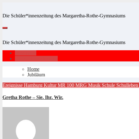
Zum
Inhalt
Die Schüler*innenzeitung des Margaretha-Rothe-Gymnasiums
springen
Die Schüler*innenzeitung des Margaretha-Rothe-Gymnasiums
Impressum
Datenschutzerklärung
Home
Jubiläum
Ereignisse
Hamburg
Kultur
MR 100
MRG
Musik
Schule
Schullebe
Gretha Rothe – Sie. Ihr. Wir.