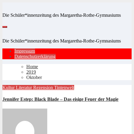
Zum
Inhalt
Die Schüler*innenzeitung des Margaretha-Rothe-Gymnasiums
springen
Die Schüler*innenzeitung des Margaretha-Rothe-Gymnasiums
Impressum
Datenschutzerklärung
Home
2019
Oktober
Kultur
Literatur
Rezension
Tintenwelt
Jennifer Estep: Black Blade – Das eisige Feuer der Magie