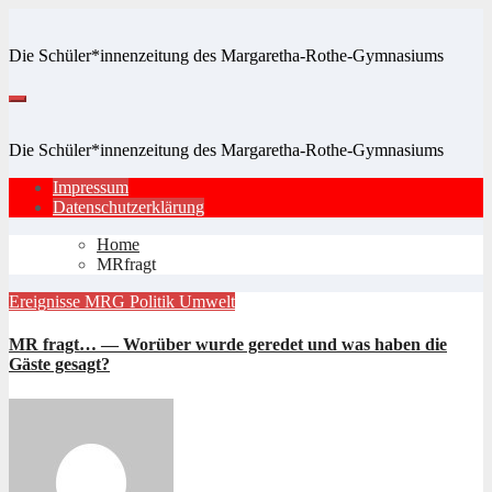
Zum
Inhalt
Die Schüler*innenzeitung des Margaretha-Rothe-Gymnasiums
springen
Die Schüler*innenzeitung des Margaretha-Rothe-Gymnasiums
Impressum
Datenschutzerklärung
Home
MRfragt
Ereignisse
MRG
Politik
Umwelt
MR fragt… — Worüber wurde geredet und was haben die
Gäste gesagt?