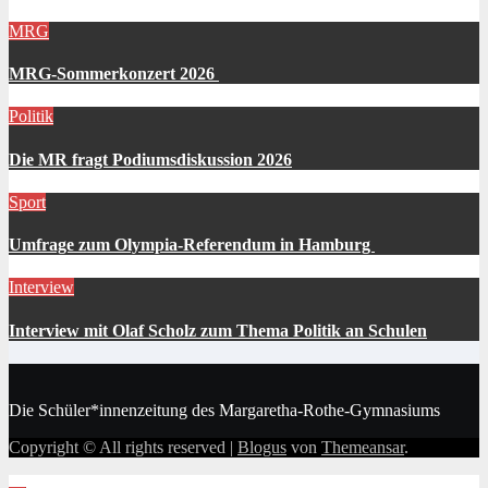
MRG
MRG-Sommerkonzert 2026
Politik
Die MR fragt Podiumsdiskussion 2026
Sport
Umfrage zum Olympia-Referendum in Hamburg
Interview
Interview mit Olaf Scholz zum Thema Politik an Schulen
Die Schüler*innenzeitung des Margaretha-Rothe-Gymnasiums
Copyright © All rights reserved
|
Blogus
von
Themeansar
.