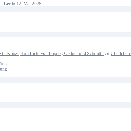
n Berlin
12. Mai 2026
-Konzept im Licht von Popper, Gellner und Schmitt -
zu
Überlebens
funk
funk