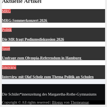
Aktuelle Artikel
MRG
MRG-Sommerkonzert 2026
Politik
Die MR fragt Podiumsdiskussion 2026
Sport
Umfrage zum Olympia-Referendum in Hamburg
Interview
Interview mit Olaf Scholz zum Thema Politik an Schulen
Die Schüler*innenzeitung des Margaretha-Rothe-Gymnasiums
Copyright © All rights reserved
|
Blogus
von
Themeansar
.