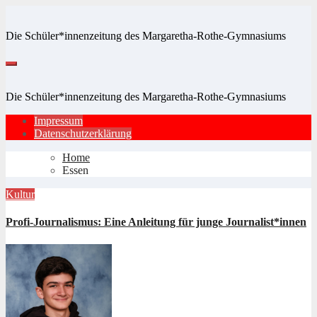
Zum
Inhalt
Die Schüler*innenzeitung des Margaretha-Rothe-Gymnasiums
springen
Die Schüler*innenzeitung des Margaretha-Rothe-Gymnasiums
Impressum
Datenschutzerklärung
Home
Essen
Kultur
Profi-Journalismus: Eine Anleitung für junge Journalist*innen